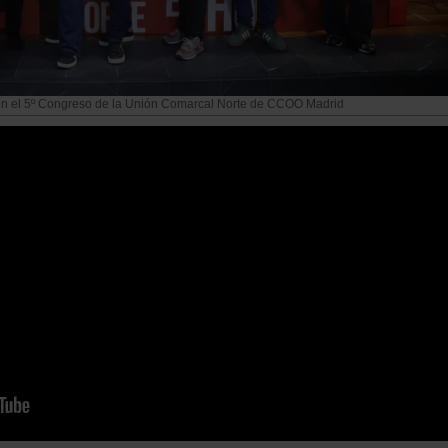
en el 5º Congreso de la Unión Comarcal Norte de CCOO Madrid