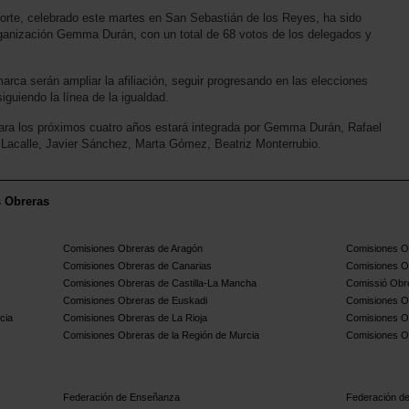
orte, celebrado este martes en San Sebastián de los Reyes, ha sido
rganización Gemma Durán, con un total de 68 votos de los delegados y
marca serán ampliar la afiliación, seguir progresando en las elecciones
siguiendo la línea de la igualdad.
para los próximos cuatro años estará integrada por Gemma Durán, Rafael
 Lacalle, Javier Sánchez, Marta Gómez, Beatriz Monterrubio.
s Obreras
Comisiones Obreras de Aragón
Comisiones Ob
Comisiones Obreras de Canarias
Comisiones O
Comisiones Obreras de Castilla-La Mancha
Comissió Obre
Comisiones Obreras de Euskadi
Comisiones O
cia
Comisiones Obreras de La Rioja
Comisiones O
Comisiones Obreras de la Región de Murcia
Comisiones O
Federación de Enseñanza
Federación de