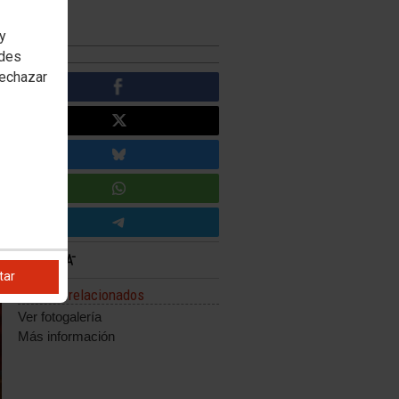
 y
edes
rechazar
tar
Enlaces relacionados
Ver fotogalería
Más información