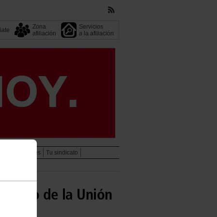
Zona
Servicios
liate
afiliación
a la afiliación
esos federales
Tu sindicato
ngreso de la Unión