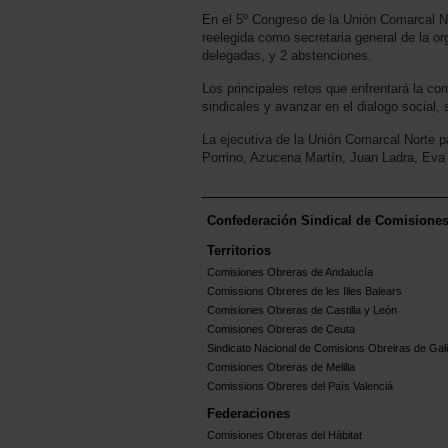
En el 5º Congreso de la Unión Comarcal N
reelegida como secretaria general de la o
delegadas, y 2 abstenciones.
Los principales retos que enfrentará la co
sindicales y avanzar en el dialogo social, 
La ejecutiva de la Unión Comarcal Norte 
Porrino, Azucena Martín, Juan Ladra, Eva
Confederación Sindical de Comisione
Territorios
Comisiones Obreras de Andalucía
Comissions Obreres de les Illes Balears
Comisiones Obreras de Castilla y León
Comisiones Obreras de Ceuta
Sindicato Nacional de Comisions Obreiras de Gali
Comisiones Obreras de Melilla
Comissions Obreres del Paìs Valenciá
Federaciones
Comisiones Obreras del Hábitat