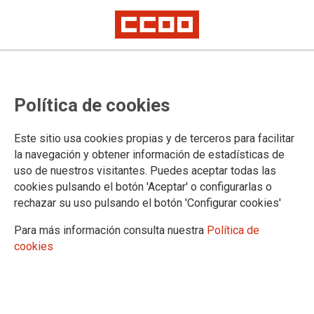
Política de cookies
José Luis Fernández Infante
Este sitio usa cookies propias y de terceros para facilitar
elegido secretario general en el 5º
la navegación y obtener información de estadísticas de
uso de nuestros visitantes. Puedes aceptar todas las
Congreso de la Unión Comarcal
cookies pulsando el botón 'Aceptar' o configurarlas o
rechazar su uso pulsando el botón 'Configurar cookies'
Oeste de CCOO Madrid
Para más información consulta nuestra
Política de
cookies
05/03/2025.