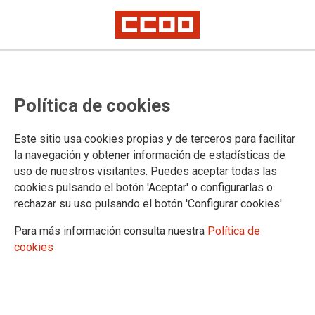
Política de cookies
Ángela Hernández Flores
Este sitio usa cookies propias y de terceros para facilitar
reelegida secretaria general en el
la navegación y obtener información de estadísticas de
uso de nuestros visitantes. Puedes aceptar todas las
9º Congreso de la Unión Comarcal
cookies pulsando el botón 'Aceptar' o configurarlas o
rechazar su uso pulsando el botón 'Configurar cookies'
Sur de CCOO Madrid
Para más información consulta nuestra
Política de
cookies
18/03/2025.